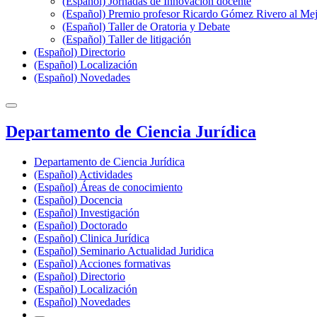
(Español) Jornadas de Innovación docente
(Español) Premio profesor Ricardo Gómez Rivero al Me
(Español) Taller de Oratoria y Debate
(Español) Taller de litigación
(Español) Directorio
(Español) Localización
(Español) Novedades
Departamento de Ciencia Jurídica
Departamento de Ciencia Jurídica
(Español) Actividades
(Español) Áreas de conocimiento
(Español) Docencia
(Español) Investigación
(Español) Doctorado
(Español) Clinica Jurídica
(Español) Seminario Actualidad Juridica
(Español) Acciones formativas
(Español) Directorio
(Español) Localización
(Español) Novedades