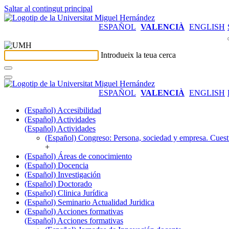
Saltar al contingut principal
ESPAÑOL
VALENCIÀ
ENGLISH
Introdueix la teua cerca
ESPAÑOL
VALENCIÀ
ENGLISH
(Español) Accesibilidad
(Español) Actividades
(Español) Actividades
(Español) Congreso: Persona, sociedad y empresa. Cuesti
+
(Español) Áreas de conocimiento
(Español) Docencia
(Español) Investigación
(Español) Doctorado
(Español) Clinica Jurídica
(Español) Seminario Actualidad Juridica
(Español) Acciones formativas
(Español) Acciones formativas