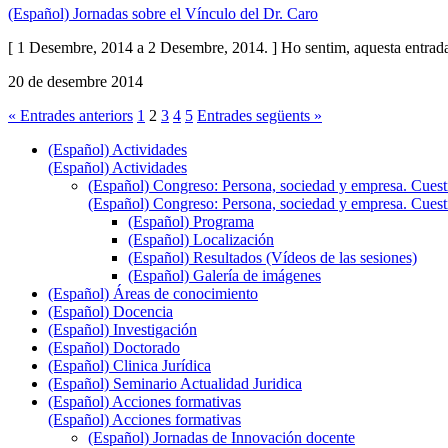
(Español) Jornadas sobre el Vínculo del Dr. Caro
[ 1 Desembre, 2014 a 2 Desembre, 2014. ] Ho sentim, aquesta entrad
20 de desembre 2014
« Entrades anteriors
1
2
3
4
5
Entrades següents »
(Español) Actividades
(Español) Actividades
(Español) Congreso: Persona, sociedad y empresa. Cuesti
(Español) Congreso: Persona, sociedad y empresa. Cuesti
(Español) Programa
(Español) Localización
(Español) Resultados (Vídeos de las sesiones)
(Español) Galería de imágenes
(Español) Áreas de conocimiento
(Español) Docencia
(Español) Investigación
(Español) Doctorado
(Español) Clinica Jurídica
(Español) Seminario Actualidad Juridica
(Español) Acciones formativas
(Español) Acciones formativas
(Español) Jornadas de Innovación docente