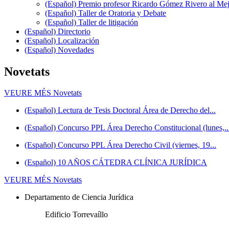
(Español) Premio profesor Ricardo Gómez Rivero al Me
(Español) Taller de Oratoria y Debate
(Español) Taller de litigación
(Español) Directorio
(Español) Localización
(Español) Novedades
Novetats
VEURE MÉS
Novetats
(Español) Lectura de Tesis Doctoral Área de Derecho del...
(Español) Concurso PPL Área Derecho Constitucional (lunes,..
(Español) Concurso PPL Área Derecho Civil (viernes, 19...
(Español) 10 AÑOS CÁTEDRA CLÍNICA JURÍDICA
VEURE MÉS
Novetats
Departamento de Ciencia Jurídica
Edificio Torrevaíllo