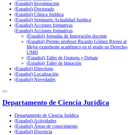
(Español) Investigación
(Español) Doctorado
(Español) Clinica Jurídica
(Español) Seminario Actualidad Juridica
(Español) Acciones formativas
(Español) Acciones formativas
(Español) Jornadas de Innovación docente
(Español) Premio profesor Ricardo Gómez Rivero al
Mejor expediente académico en el grado en Derecho-
UMH
(Español) Taller de Oratoria y Debate
(Español) Taller de litigación
(Español) Directorio
(Español) Localización
(Español) Novedades
Departamento de Ciencia Jurídica
Departamento de Ciencia Jurídica
(Español) Actividades
(Español) Áreas de conocimiento
(Español) Docencia