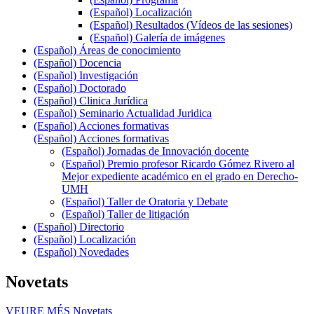
(Español) Localización
(Español) Resultados (Vídeos de las sesiones)
(Español) Galería de imágenes
(Español) Áreas de conocimiento
(Español) Docencia
(Español) Investigación
(Español) Doctorado
(Español) Clinica Jurídica
(Español) Seminario Actualidad Juridica
(Español) Acciones formativas
(Español) Acciones formativas
(Español) Jornadas de Innovación docente
(Español) Premio profesor Ricardo Gómez Rivero al
Mejor expediente académico en el grado en Derecho-
UMH
(Español) Taller de Oratoria y Debate
(Español) Taller de litigación
(Español) Directorio
(Español) Localización
(Español) Novedades
Novetats
VEURE MÉS
Novetats