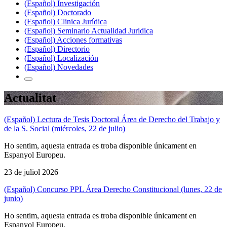
(Español) Investigación
(Español) Doctorado
(Español) Clinica Jurídica
(Español) Seminario Actualidad Juridica
(Español) Acciones formativas
(Español) Directorio
(Español) Localización
(Español) Novedades
Actualitat
(Español) Lectura de Tesis Doctoral Área de Derecho del Trabajo y
de la S. Social (miércoles, 22 de julio)
Ho sentim, aquesta entrada es troba disponible únicament en
Espanyol Europeu.
23 de juliol 2026
(Español) Concurso PPL Área Derecho Constitucional (lunes, 22 de
junio)
Ho sentim, aquesta entrada es troba disponible únicament en
Espanyol Europeu.