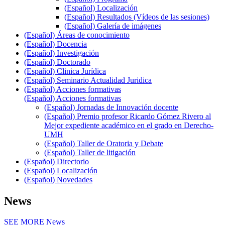
(Español) Localización
(Español) Resultados (Vídeos de las sesiones)
(Español) Galería de imágenes
(Español) Áreas de conocimiento
(Español) Docencia
(Español) Investigación
(Español) Doctorado
(Español) Clinica Jurídica
(Español) Seminario Actualidad Juridica
(Español) Acciones formativas
(Español) Acciones formativas
(Español) Jornadas de Innovación docente
(Español) Premio profesor Ricardo Gómez Rivero al
Mejor expediente académico en el grado en Derecho-
UMH
(Español) Taller de Oratoria y Debate
(Español) Taller de litigación
(Español) Directorio
(Español) Localización
(Español) Novedades
News
SEE MORE
News