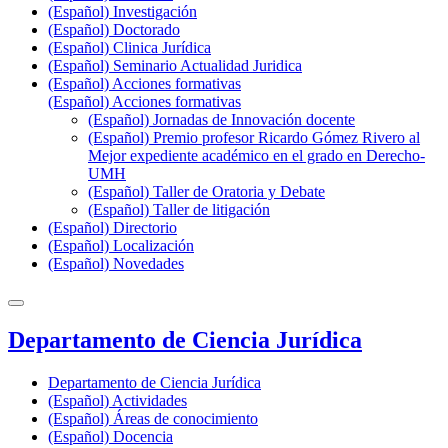
(Español) Investigación
(Español) Doctorado
(Español) Clinica Jurídica
(Español) Seminario Actualidad Juridica
(Español) Acciones formativas
(Español) Acciones formativas
(Español) Jornadas de Innovación docente
(Español) Premio profesor Ricardo Gómez Rivero al
Mejor expediente académico en el grado en Derecho-
UMH
(Español) Taller de Oratoria y Debate
(Español) Taller de litigación
(Español) Directorio
(Español) Localización
(Español) Novedades
Departamento de Ciencia Jurídica
Departamento de Ciencia Jurídica
(Español) Actividades
(Español) Áreas de conocimiento
(Español) Docencia